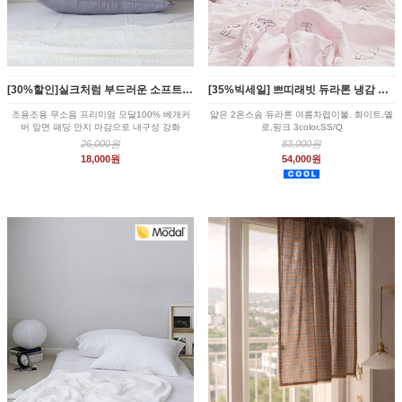
[30%할인]실크처럼 부드러운 소프트 모달 베개커버 4color
[35%빅세일] 쁘띠래빗 듀라론 냉감 여름차렵이불 3color
조용조용 무소음 프리미엄 모달100% 베개커
얇은 2온스솜 듀라론 여름차렵이불. 화이트,옐
버 앞면 패딩 안지 마감으로 내구성 강화
로,핑크 3color,SS/Q
26,000원
83,000원
18,000원
54,000원