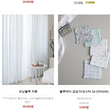
18,800원
모닝블루 커튼
블루데이 감성 티코스터 1p (10style)
*^^*기분까지 좋아지는 스카이블루체크커튼이
size11x11cm
에요~
3,900원
39,000원
3,500원