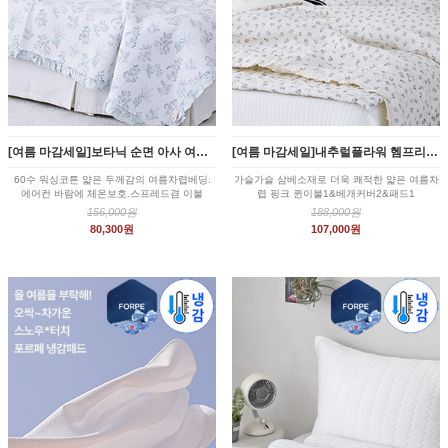
[여름 마감세일]보타닉 순면 아사 여름차렵 이불베개세트 (그레이컬러) 퀸(Q)
[여름 마감세일]내추럴플라워 헴프리플 여름 이불패드세트 핑크 퀸(Q)
60수 워싱코튼 얇은 두께감의 여름차렵베딩.
가슬가슬 삼베소재로 더욱 쾌적한 얇은 여름차
에어컨 바람에 체온보호.스프레드겸 이불
렵 핑크 퀸이불1&베개커버2&패드1
156,000원
188,000원
80,300원
107,000원