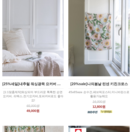
[25%세일]내추럴 워싱광목 요커버 토퍼커버
[20%sale]나의봄날 린넨 키친크로스
[1:1맞춤제작]워싱되어 부드러운 톡톡한 순면
45x65size 손수건,패브릭포스터,미니바란스로
요커버. 라텍스,전기요커버,토퍼커버로도 좋아
활용가능해요
요!
16,000원
65,000원
12,800원
49,000원