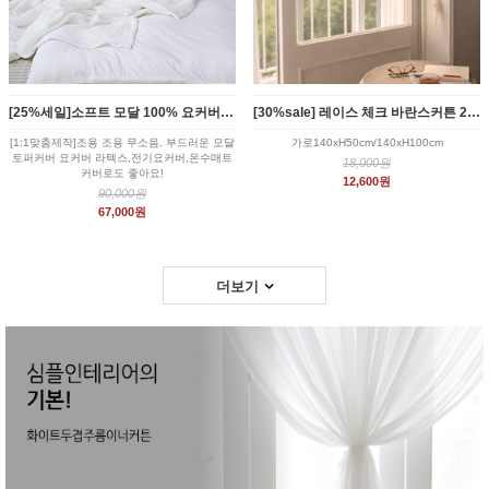
[25%세일]소프트 모달 100% 요커버 토퍼커버
[30%sale] 레이스 체크 바란스커튼 2size
[1:1맞춤제작]조용 조용 무소음. 부드러운 모달
가로140xH50cm/140xH100cm
토퍼커버 요커버 라텍스,전기요커버,온수매트
18,000원
커버로도 좋아요!
12,600원
90,000원
67,000원
더보기