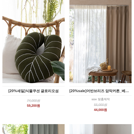
[20%세일]식물쿠션 글로리오섬
[20%sale]어반브리즈 암막커튼_베이지 (2size)
size 맞춤제작
74,000원
55,000원
59,200원
44,000원