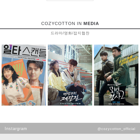
COZYCOTTON IN
MEDIA
드라마/영화/잡지협찬
Instargram
@cozycotton_official