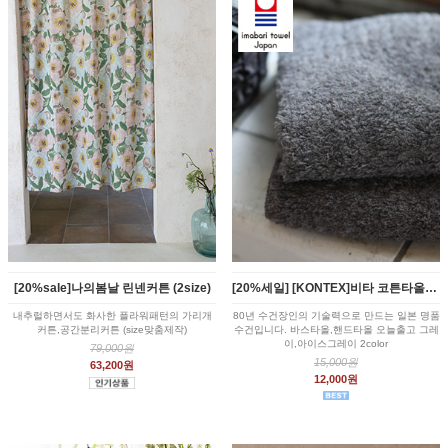
[20%sale]나의봄날 린넨커튼 (2size)
[20%세일] [KONTEX]비타 코튼타올(2color)
내추럴하면서도 화사한 플라워패턴의 가리개
80년 수건장인의 기술력으로 만드는 일본 명품
커튼,공간분리커튼 (size맞춤제작)
수건입니다. 바스타올,핸드타올 오늘출고 그레
이,아이스그레이 2color
79,000원
15,000원
63,200원
12,000원