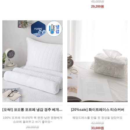
45,000원
29,200원
[오싹!] 코오롱 포르페 냉감 경추 베개커버 낮은 원형 목베개
[20%sale] 화이트레이스 티슈커버
100% 포르페 국내제작 목 편한 낮은 원형베개
웨딩드레스를 만들 듯 정성을 담았어요
쇼파에 올려두고 쓰기 좋아요~
42,000원
29,000원
33,600원