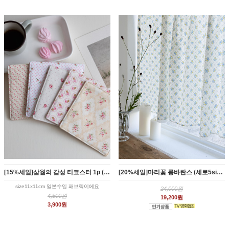
[15%세일]삼월의 감성 티코스터 1p (5style)
[20%세일]마리꽃 롱바란스 (세로5size)
size11x11cm 일본수입 패브릭이에요
24,000원
4,500원
19,200원
3,900원