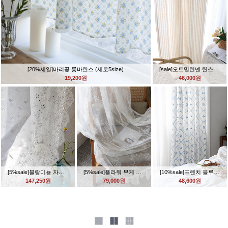
[20%세일]마리꽃 롱바란스 (세로5size)
[sale]오트밀린넨 틴스트라이프 커튼
19,200원
46,000원
[5%sale]블랑미뇽 자수 린넨커튼 (2size)
[5%sale]플라워 부케 레이스커튼 (2size)
[10%sale]프렌치 블루리본 화이트암막커튼 (2size)
147,250원
79,000원
48,600원