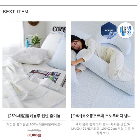
BEST ITEM
[25%세일]밀키블루 린넨 홑이불
[오싹!]코오롱포르페 스노우터치 냉감 여름 바디필로우 커버 3color
최상급 퓨어린넨 100% 여름이불이예요~
-7℃ 몸에 닿자마자 오싹~차가운 냉감Q-
MAX0.455 업계최고! 100X20cm 원형 여름 원
80,000원
형롱쿠션
60,000원