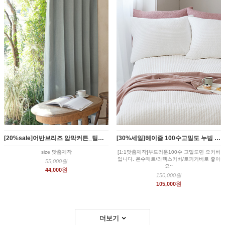
[20%sale]어반브리즈 암막커튼_틸민트 (2size)
[30%세일]헤이즐 100수고밀도 누빔 요커버 화이트
size 맞춤제작
[1:1맞춤제작]부드러운100수 고밀도면 요커버
입니다. 온수매트/라텍스커버/토퍼커버로 좋아
55,000원
요~
44,000원
150,000원
105,000원
더보기