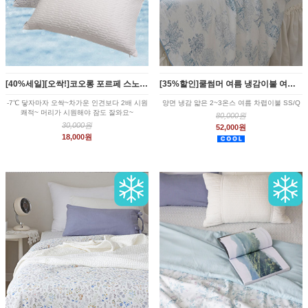
[40%세일][오싹!]코오롱 포르페 스노우터치 냉감 베개커버 5style
[35%할인]쿨썸머 여름 냉감이불 여름차렵 SS/Q 9종
-7℃ 닿자마자 오싹~차가운 인견보다 2배 시원
양면 냉감 얇은 2~3온스 여름 차렵이불 SS/Q
쾌적~ 머리가 시원해야 잠도 잘와요~
80,000원
30,000원
52,000원
18,000원