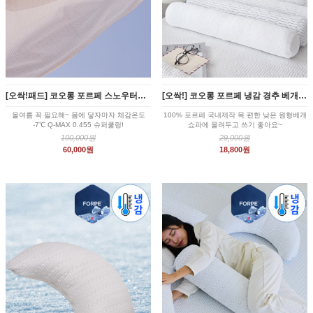
[오싹!패드] 코오롱 포르페 스노우터치 여름 냉감패드 XS/SS/Q/K/KK
[오싹!] 코오롱 포르페 냉감 경추 베개커버 낮은 원형 목베개
올여름 꼭 필요해~ 몸에 닿자마자 체감온도
100% 포르페 국내제작 목 편한 낮은 원형베개
-7℃ Q-MAX 0.455 슈퍼쿨링!
쇼파에 올려두고 쓰기 좋아요~
100,000원
29,000원
60,000원
18,800원