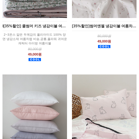
l[35%할인] 쿨썸머 키즈 냉감이불 여름차렵이불 SS 6종
[35%할인]썸머엔젤 냉감이불 여름차렵 2종 SS
2~3온스 얇은 두께감의 폴리아미드 100% 양
80,000원
면 냉감소재 여름차렵 비숑,공룡,플라워 귀여운
49,000원
캐릭터 아이방 여름이불
80,000원
49,000원