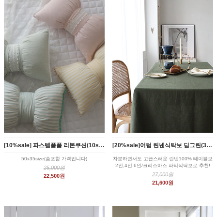
[10%sale] 파스텔폼폼 리본쿠션(10style)
[20%sale]어텀 린넨식탁보 딥그린(3size)
50x35size(솜포함 가격입니다)
차분하면서도 고급스러운 린넨100% 테이블보
2인,4인,6인/크리스마스 파티식탁보로 추천!
25,000원
27,000원
22,500원
21,600원