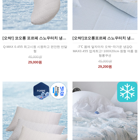
[오싹!] 코오롱 포르페 스노우터치 냉감 반달 쿠션커버 3color
[오싹!]코오롱포르페 스노우터치 냉감 여름 바디필로우 커버 3color
Q-MAX 0.455 최고시원 시원하고 편안한 반달
-7℃ 몸에 닿자마자 오싹~차가운 냉감Q-
형
MAX0.455 업계최고! 100X20cm 원형 여름 원
형롱쿠션
45,000원
45,000원
29,000원
29,200원