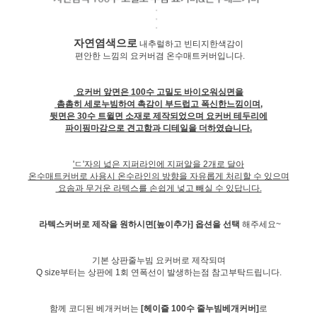
자연염색으로
내추럴하고 빈티지한색감이
편안한 느낌의 요커버겸 온수매트커버입니다.
요커버 앞면은 100수 고밀도 바이오워싱면을
촘촘히 세로누빔하여 촉감이 부드럽고 폭신한느낌이며,
뒷면은 30수 트윌면 소재로 제작되었으며 요커버 테두리에
파이핑마감으로 견고함과 디테일을 더하였습니다.
'ㄷ'자의 넓은 지퍼라인에 지퍼알을 2개로 달아
온수매트커버로 사용시 온수라인의 방향을 자유롭게 처리할 수 있으며
요솜과 무거운 라텍스를 손쉽게 넣고 빼실 수 있답니다.
라텍스커버로 제작을 원하시면[높이추가] 옵션을 선택
해주세요~
기본 상판줄누빔 요커버로 제작되며
Q size부터는 상판에 1회 연폭선이 발생하는점 참고부탁드립니다.
함께 코디된 베개커버는
[헤이즐 100수 줄누빔베개커버]
로