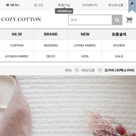
MENU
로그인
회원가입
마이페이지
최근본상품
+20,000won
Hit 30
BRAND
NEW
맞춤결제
CURTAIN
BEDDING
LIVING FABRIC
KICHEN
KICHEN FABRIC
DECO
KIDS
SALE
베딩
베딩단품
요커버 (라텍스커버)