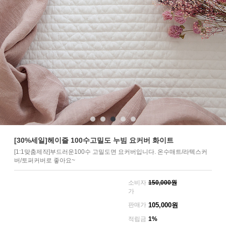
[30%세일]헤이즐 100수고밀도 누빔 요커버 화이트
[1:1맞춤제작]부드러운100수 고밀도면 요커버입니다. 온수매트/라텍스커
버/토퍼커버로 좋아요~
소비자
150,000원
가
판매가
105,000
원
적립금
1%