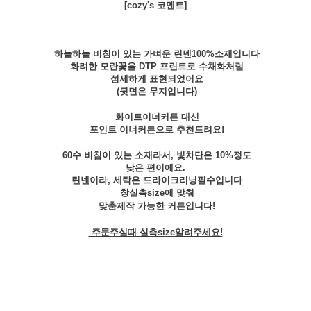
[cozy's 코멘트]
하늘하늘 비침이 있는 가벼운 린넨100%소재입니다
화려한 모란꽃을 DTP 프린트로 수채화처럼
섬세하게 표현되었어요
(뒷면은 무지입니다)
화이트이너커튼 대신
포인트 이너커튼으로 추천드려요!
60수 비침이 있는 소재라서, 빛차단은 10%정도
낮은 편이에요.
린넨이라, 세탁은 드라이크리닝필수입니다
창실측size에 맞춰
맞춤제작 가능한 커튼입니다!
주문주실때 실측size알려주세요!