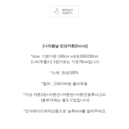
[나의봄날 린넨커튼(2size)]
*size: 기본가로 140cm x세로160/230cm
(나비주름시) 1장가로는 가로70cm입니다
*소재: 린넨100%
*컬러: 그레이바탕 플라워꽃
*구성:커튼1장+커튼끈+커튼핀+커튼끈용후사고리
(봉부자재는 별도구입입니다)
*오더메이드제작상품으로 실측size를 알려주세요