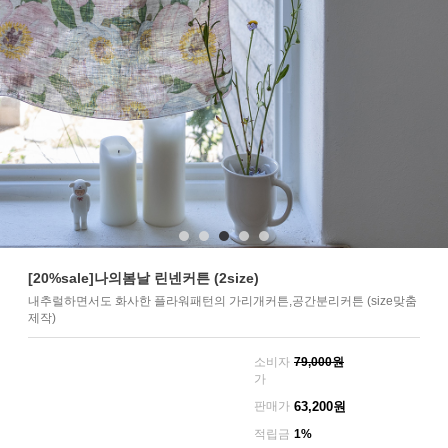
[20%sale]나의봄날 린넨커튼 (2size)
내추럴하면서도 화사한 플라워패턴의 가리개커튼,공간분리커튼 (size맞춤
제작)
소비자
79,000원
가
판매가
63,200
원
적립금
1%