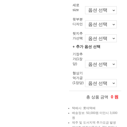
세로
size
윗부분
디자인
뒷지추
가선택
+ 추가 옵션 선택
기장추
가(1장
당)
형상기
억가공
(1장당)
0
원
총 상품 금액
택배사: 롯데택배
배송정보: 50,000원 미만시 3,000
원
제주 및 도서지역 추가요금 발생