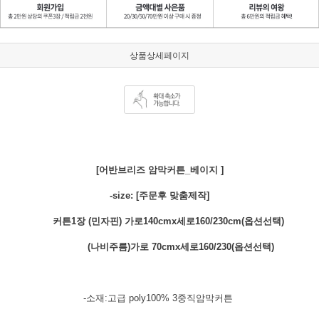
상품상세페이지
[어반브리즈 암막커튼_베이지 ]
-size: [주문후 맞춤제작]
커튼1장 (민자핀) 가로140cmx세로160/230cm(옵션선택)
(나비주름)가로 70cmx세로160/230(옵션선택)
-소재:고급 poly100% 3중직암막커튼