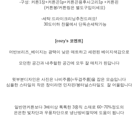
-구성: 커튼1장+커튼끈1p+커튼끈용후사고리1p +커튼핀
(커튼봉/커튼링은 별도구입이세요)
-세탁:드라이크리닝추천드려요!
30도이하 찬물에서 단독손세탁가능
[cozy's 코멘트]
어반브리즈_베이지는 광택이 낮은 매트하고 세련된 베이지색감으로
모던한 공간과 내추럴한 공간에 모두 잘 매치가 된답니다
윗부분디자인은 사진은 나비주름(=두겹주름)을 잡은 모습입니다
심플한 스타일의 작은 창이라면 민자핀/봉터널스타일도 잘 어울립니다
일반면커튼보다 3배이상 톡톡한 3중직 소재로 60~70%정도의
은은한 빛차단과 우풍차단으로 냉난방비절약에 도움이 됩니다