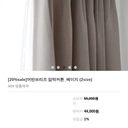
[20%sale]어반브리즈 암막커튼_베이지 (2size)
size 맞춤제작
소비자
55,000원
가
판매가
44,000
원
적립금
1%