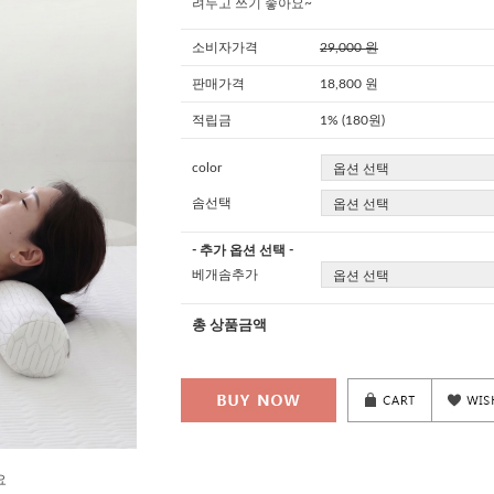
려두고 쓰기 좋아요~
소비자가격
29,000 원
판매가격
18,800 원
적립금
1% (180원)
color
솜선택
- 추가 옵션 선택 -
베개솜추가
총 상품금액
요