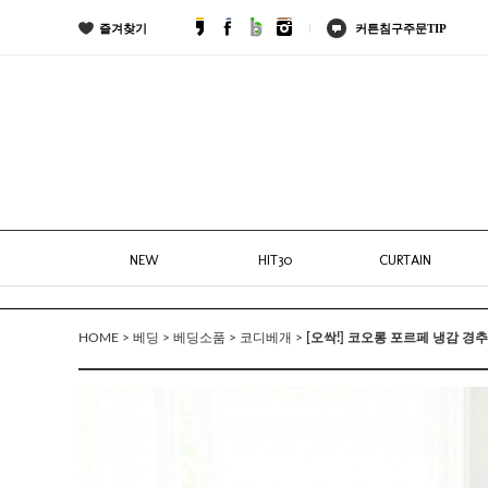
즐겨찾기
커튼침구주문TIP
NEW
HIT30
CURTAIN
>
>
>
>
[오싹!] 코오롱 포르페 냉감 경
HOME
베딩
베딩소품
코디베개