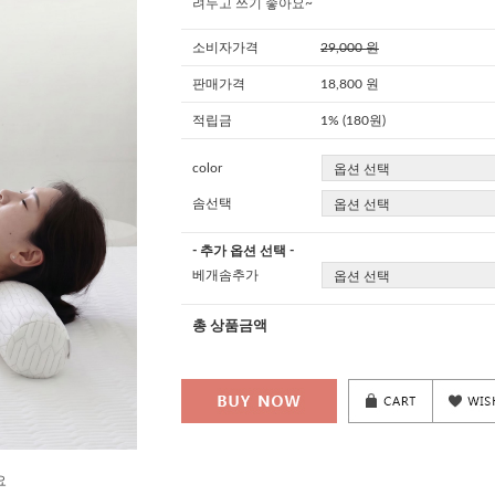
려두고 쓰기 좋아요~
소비자가격
29,000 원
판매가격
18,800 원
적립금
1% (180원)
color
솜선택
- 추가 옵션 선택 -
베개솜추가
총 상품금액
요