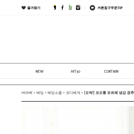
즐겨찾기
커튼침구주문TIP
NEW
HIT30
CURTAIN
>
>
>
>
[오싹!] 코오롱 포르페 냉감 경
HOME
베딩
베딩소품
코디베개