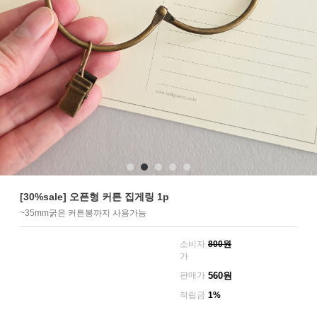
[30%sale] 오픈형 커튼 집게링 1p
~35mm굵은 커튼봉까지 사용가능
소비자
800원
가
판매가
560
원
적립금
1%