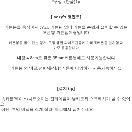
*구성 :(단품)1p
[ cozy's 코멘트]
커튼봉을 움직이지 않고, 커튼핀 없이 커튼을 손쉽게 설치할 수 있는
오픈형 커튼집게링입니다
커튼봉을 뺄수 없는 행거, 옷장,앵글,파이프관등에 가리개커튼을 설치할 때
아주 유용합니다
내경 4.8cm로 굵은 35mm커튼봉에도 사용가능합니다
커튼봉 외 앵글/선반/옷장/행거등에 다양하게 사용가능하세요
[설치 tip]
속커튼/레이스/니트소재는 집게이빨이 날카로워 스크래치가 날 수 있어
요
이땐, 투명 비닐을 작게 잘라, 보강해서 집어주세요