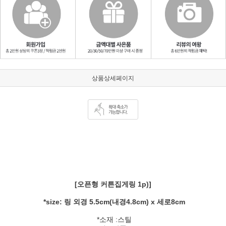
상품상세페이지
[오픈형 커튼집게링 1p)]
*size: 링 외경 5.5cm(내경4.8cm) x 세로8cm
*소재 :스틸