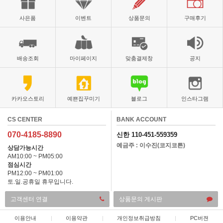
사은품
이벤트
상품문의
구매후기
배송조회
마이페이지
맞춤결제창
공지
카카오스토리
예쁜집꾸미기
블로그
인스타그램
CS CENTER
BANK ACCOUNT
070-4185-8890
신한 110-451-559359
예금주 : 이수진(코지코튼)
상담가능시간
AM10:00 ~ PM05:00
점심시간
PM12:00 ~ PM01:00
토.일.공휴일 휴무입니다.
고객센터 연결
상품문의 게시판
이용안내
|
이용약관
|
개인정보취급방침
|
PC버젼