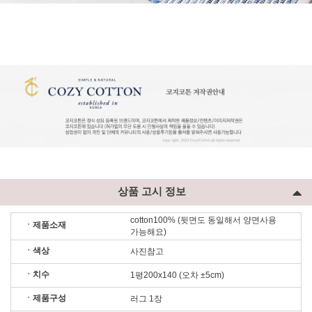
상품 고시 정보
cotton100% (뒷면도 동일해서 양면사용
ㆍ제품소재
가능해요)
ㆍ색상
사진참고
ㆍ치수
1평200x140 (오차 ±5cm)
ㆍ제품구성
러그 1장