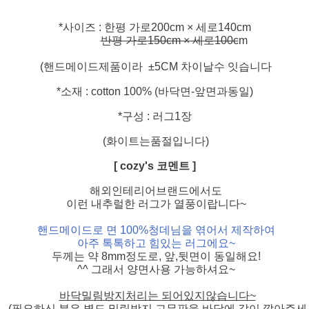
*사이즈 : 한평 가로200cm × 세로140cm
반평 가로150cm × 세로100c
m
(핸드메이드제품이라 ±5CM 차이날수 잇습니다
*소재 : cotton 100% (바닥면-앞면과동일)
*구성 : 러그1장
(화이트는품절입니다)
[ cozy's 코멘트 ]
해외인테리어브랜드에서도
이런 내추럴한 러그가 열풍이랍니다~
핸드메이드로 면 100%청데님을 엮어서 제작하여
아주 톡톡하고 힘있는 러그에요~
두께는 약 8mm정도로, 앞,뒷면이 동일해요!
^^ 그래서 양면사용 가능하셔요~
바닥밀림방지처리는 되어있지않습니다~
(필요하신 분은 별도 밀림방지 고무판을 바닥에 같이 깔아주세