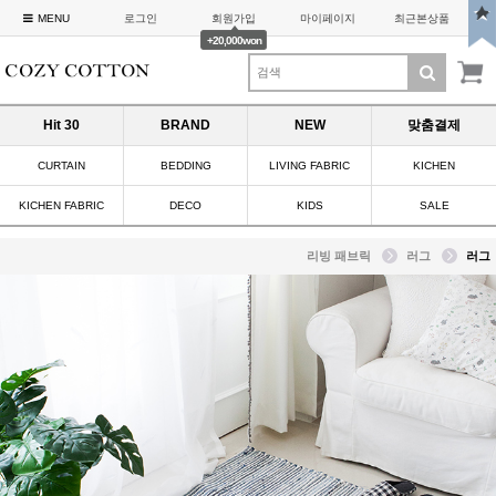
MENU
로그인
회원가입
마이페이지
최근본상품
+20,000won
Hit 30
BRAND
NEW
맞춤결제
CURTAIN
BEDDING
LIVING FABRIC
KICHEN
KICHEN FABRIC
DECO
KIDS
SALE
리빙 패브릭
러그
러그