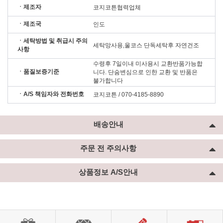
ㆍ제조자
코지코튼협력업체
ㆍ제조국
인도
ㆍ세탁방법 및 취급시 주의
세탁망사용,울코스 단독세탁후 자연건조
사항
수령후 7일이내 미사용시 교환반품가능합
ㆍ품질보증기준
니다. 단숨변심으로 인한 교환 및 반품은
불가합니다
ㆍA/S 책임자와 전화번호
코지코튼 / 070-4185-8890
배송안내
주문 전 주의사항
상품정보 A/S안내