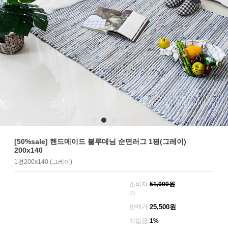
[50%sale] 핸드메이드 블루데님 순면러그 1평(그레이)
200x140
1평200x140 (그레이)
소비자
51,000원
가
판매가
25,500
원
적립금
1%