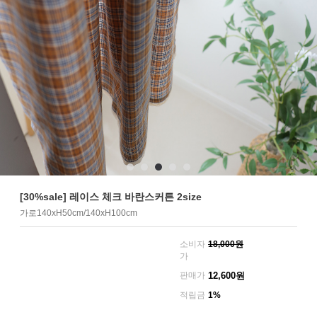
[30%sale] 레이스 체크 바란스커튼 2size
가로140xH50cm/140xH100cm
소비자
18,000원
가
판매가
12,600
원
적립금
1%