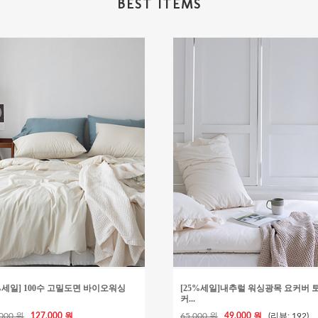
BEST ITEMS
5%세일] 100수 고밀도면 바이오워싱
[25%세일]내추럴 워싱광목 요커버 
커...
,000 원
127,000 원
65,000 원
49,000 원
(리뷰: 192)