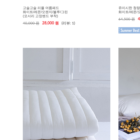
고슬고슬 리플 여름패드
쥬이시한 청량
화이트/레몬/오렌지/블루/그린
화이트/레몬/오렌
(모서리 고정밴드 부착)
64,500 원
4
40,000 원
28,000 원
(리뷰: 1)