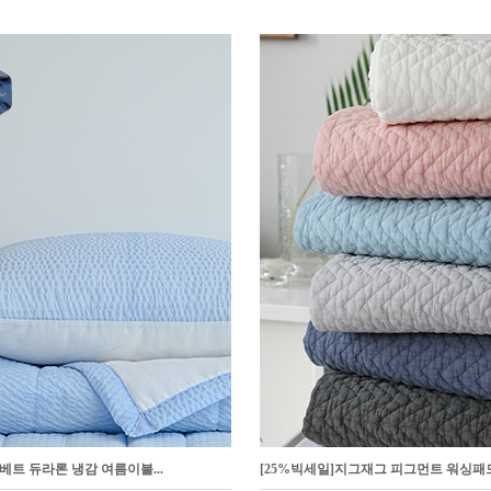
샤베트 듀라론 냉감 여름이불...
[25%빅세일]지그재그 피그먼트 워싱패드.