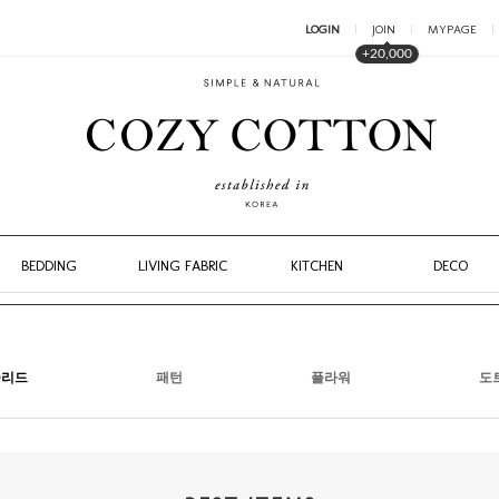
LOGIN
JOIN
MYPAGE
+20,000
BEDDING
LIVING FABRIC
KITCHEN
DECO
솔리드
패턴
플라워
도