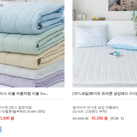
이스 리플 여름차렵 이불 5co...
[30%세일]화이트 듀라론 냉감패드 SS/Q
60수면,3온스 얇은차렵
닿자마자 차가운 냉감 여름패드
/멜론/블루베리 5color SS/Q
(모서리 고정밴드 부착)
1,600 원
65,000 원
45,500 원
(리뷰: 1)