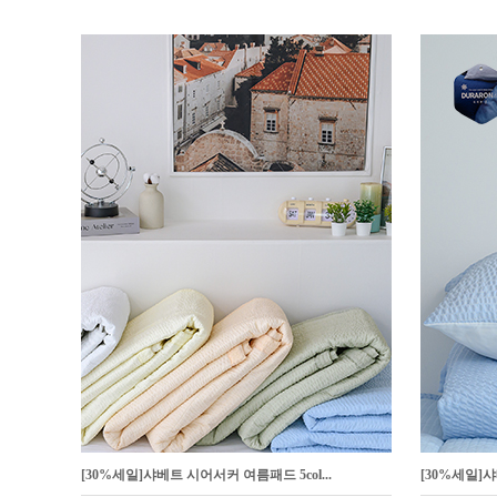
[30%세일]샤베트 시어서커 여름패드 5col...
[30%세일]