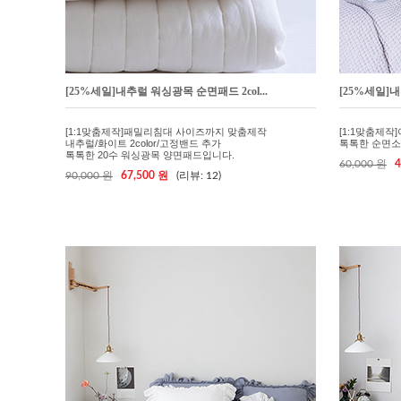
[25%세일]내추럴 워싱광목 순면패드 2col...
[25%세일]
[1:1맞춤제작]패밀리침대 사이즈까지 맞춤제작
[1:1맞춤제
내추럴/화이트 2color/고정밴드 추가
톡톡한 순면소재
톡톡한 20수 워싱광목 양면패드입니다.
60,000 원
4
90,000 원
67,500 원
(리뷰: 12)