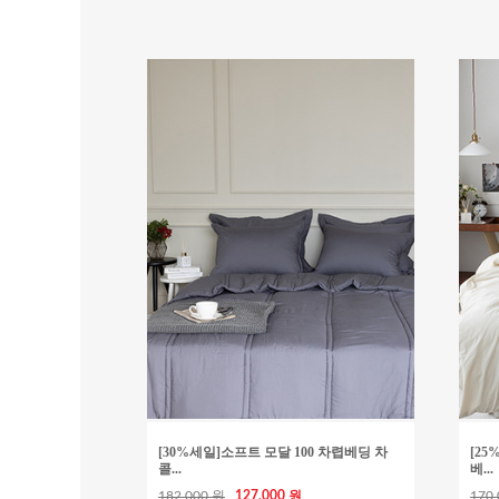
[30%세일]소프트 모달 100 차렵베딩 차
[2
콜...
베...
182,000 원
127,000 원
170