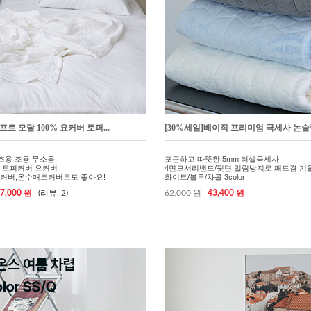
프트 모달 100% 요커버 토퍼...
[30%세일]베이직 프리미엄 극세사 논슬립
]조용 조용 무소음.
포근하고 따뜻한 5mm 러셀극세사
 토퍼커버 요커버
4면모서리밴드/뒷면 밀림방지로 패드겸 겨
커버,온수매트커버로도 좋아요!
화이트/블루/차콜 3color
7,000 원
(리뷰: 2)
62,000 원
43,400 원