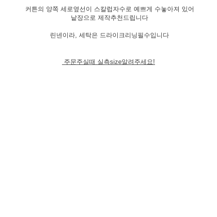
커튼의 양쪽 세로옆선이 스칼럽자수로 예쁘게 수놓아져 있어
낱장으로 제작추천드립니다
린넨이라, 세탁은 드라이크리닝필수입니다
주문주실때 실측size알려주세요!