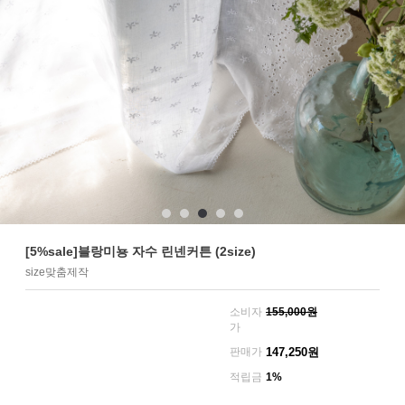
[5%sale]블랑미뇽 자수 린넨커튼 (2size)
size맞춤제작
소비자
155,000원
가
판매가
147,250
원
적립금
1%