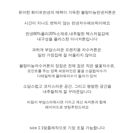
퓨어한 화이트린넨의 매력이 가득한 블랑미뇽린넨커튼은
시간이 지나도 변하지 않는 린넨자수패브릭이에요
린넨80%폴리20%소재로,내추럴한 텍스처질감에
내구성을 플러스한 이너커튼입니다
과하게 부담스러운 프렌치풍 자수커튼은
일반 가정집에 잘 어울리지 않아요
블랑미뇽자수커튼의 장점은 전체 점은 작은 별꽃자수로,
포인트를 주는 양쪽 세로라인은 물결 스칼럽자수가
디테일하게 플라워자수가 들어가 있어
소담스럽고 코지스러운 공간, 그리고 평범한 공간을
내추럴하게 잘 꾸며준답니다
비침이 부담스러워시면 가지고 계신 속커튼과 함께
레이어드로 셋팅추천드려요
size 1:1맞춤제작으로 기장 조절 가능합니다