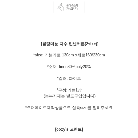
[블랑미뇽 자수 린넨커튼(2size)]
*size: 기본가로 130cm x세로160/230cm
*소재: linen80%poly20%
*컬러: 화이트
*구성:커튼1장
(봉부자재는 별도구입입니다)
*오더메이드제작상품으로 실측size를 알려주세요
[cozy's 코멘트]