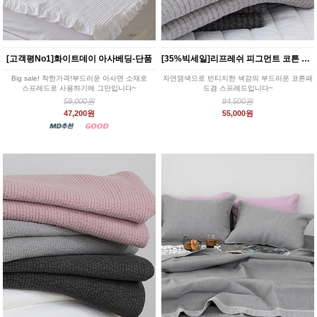
[고객평No1]화이트데이 아사베딩-단품
[35%빅세일]리프레쉬 피그먼트 코튼 패드_4color
Big sale! 착한가격!부드러운 아사면 소재로
자연염색으로 빈티지한 색감의 부드러운 코튼패
스프레드로 사용하기에 그만입니다~
드겸 스프레드입니다~
59,000원
84,500원
47,200원
55,000원