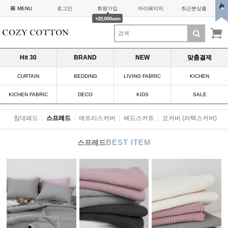
MENU
로그인
회원가입
마이페이지
최근본상품
+20,000won
Hit 30
BRAND
NEW
맞춤결제
CURTAIN
BEDDING
LIVING FABRIC
KICHEN
KICHEN FABRIC
DECO
KIDS
SALE
침대패드
|
스프레드
|
매트리스커버
|
베드스커트
|
요커버 (라텍스커버)
BEST ITEM
스프레드