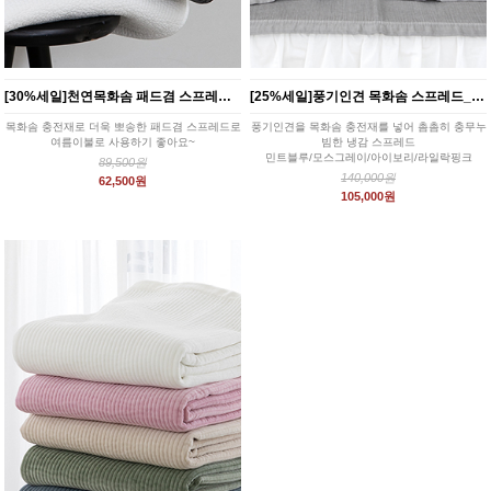
[30%세일]천연목화솜 패드겸 스프레드 4color
[25%세일]풍기인견 목화솜 스프레드_4color
목화솜 충전재로 더욱 뽀송한 패드겸 스프레드로
풍기인견을 목화솜 충전재를 넣어 촘촘히 충무누
여름이불로 사용하기 좋아요~
빔한 냉감 스프레드
민트블루/모스그레이/아이보리/라일락핑크
89,500원
140,000원
62,500원
105,000원