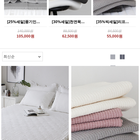
[25%세일]풍기인견 목화솜 스프레드_4color
[30%세일]천연목화솜 패드겸 스프레드 4color
[35%빅세일]리프레쉬 피그먼트 코튼 패드_4color
140,000원
89,500원
84,500원
105,000원
62,500원
55,000원