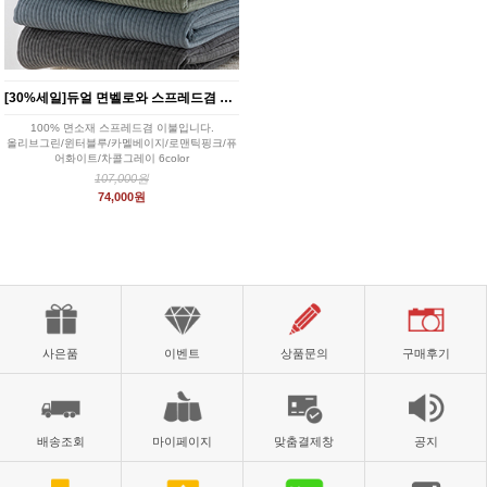
[30%세일]듀얼 면벨로와 스프레드겸 이불 6color Q/K
100% 면소재 스프레드겸 이불입니다.
올리브그린/윈터블루/카멜베이지/로맨틱핑크/퓨
어화이트/차콜그레이 6color
107,000원
74,000원
사은품
이벤트
상품문의
구매후기
배송조회
마이페이지
맞춤결제창
공지