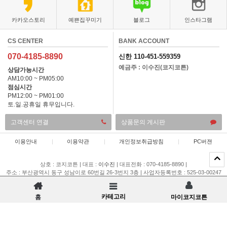
카카오스토리
예쁜집꾸미기
블로그
인스타그램
CS CENTER
BANK ACCOUNT
070-4185-8890
신한 110-451-559359
예금주 : 이수진(코지코튼)
상담가능시간
AM10:00 ~ PM05:00
점심시간
PM12:00 ~ PM01:00
토.일.공휴일 휴무입니다.
고객센터 연결
상품문의 게시판
이용안내
|
이용약관
|
개인정보취급방침
|
PC버젼
상호 : 코지코튼
|
대표 :
이수진
|
대표전화 : 070-4185-8890
|
주소 : 부산광역시 동구 성남이로 60번길 26-3번지 3층
|
사업자등록번호 : 525-03-00247
|
통신판매업 신고 : 제 2015-부산동구-00196 호
|
개인정보관리책임자 : 이채은
COPYRIGHT(C)
코지코튼
ALL RIGHTS RESERVED.
카테고리
홈
마이코지코튼