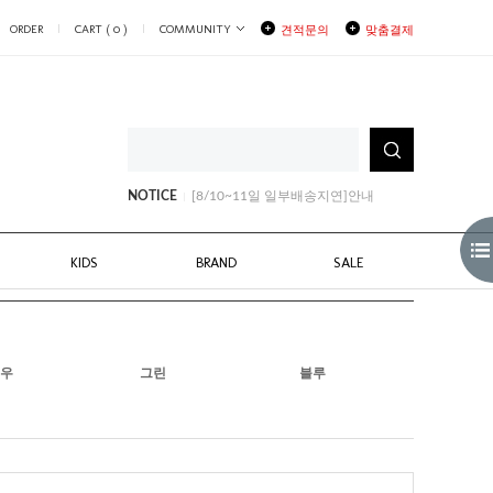
ORDER
CART (
0
)
COMMUNITY
견적문의
맞춤결제
[8/3~8/6] 부분배송지연안내
[8/10~11일 일부배송지연]안내
NOTICE
[8월생일쿠폰안내]
[8/3~8/6] 부분배송지연안내
[8/10~11일 일부배송지연]안내
KIDS
BRAND
SALE
우
그린
블루