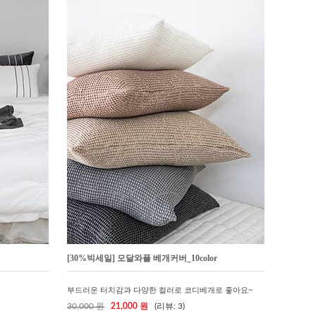
[30%빅세일] 모달와플 베개커버_10color
부드러운 터치감과 다양한 컬러로 코디베개로 좋아요~
30,000 원
21,000 원
(리뷰: 3)