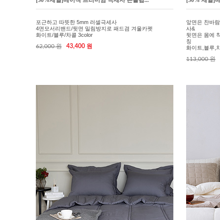
[30%세일]베이직 프리미엄 극세사 논슬립...
[30% 세일]
포근하고 따뜻한 5mm 러셀극세사
앞면은 찬바람
4면모서리밴드/뒷면 밀림방지로 패드겸 겨울카펫
사&
화이트/블루/차콜 3color
뒷면은 몸에 
칭
62,000 원
43,400 원
화이트,블루,차콜
113,000 원