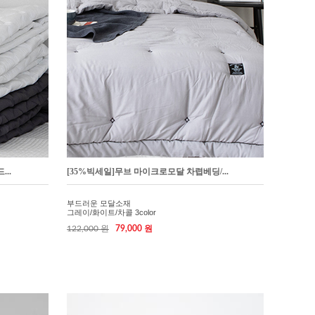
..
[35%빅세일]무브 마이크로모달 차렵베딩/...
부드러운 모달소재
그레이/화이트/차콜 3color
122,000 원
79,000 원