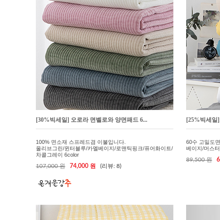
[30%빅세일] 오로라 면벨로와 양면패드 6...
[25%빅세일
100% 면소재 스프레드겸 이불입니다.
60수 고밀도
올리브그린/윈터블루/카멜베이지/로맨틱핑크/퓨어화이트/
베이지/머스터드
차콜그레이 6color
89,500 원
6
107,000 원
74,000 원
(리뷰: 8)