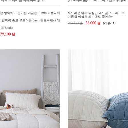
베이직 프리미엄 극세사베딩 3...
[25%빅세일]지그재그 피그먼트 워싱패드.
은 방어하고 온기는 머금는 10mm 러셀극세
부드러운 아사 워싱면 패드겸 스프레드로
여름철 이불로 쓰기에도 좋아요~
착 밀착력 좋고 부드러운 5mm 단모극세사 매
75,000 원
56,000 원
(리뷰: 1)
 3color
79,100 원