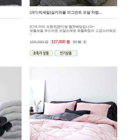
[20%빅세일]실키와플 피그먼트 모달 차렵...
[디어 마이 프렌즈]완이방 협찬베딩입니다~
보둘보들 부드러운 모달소재로 와플짜임이 고급스러워요
~
159,500 원
127,000 원
(리뷰: 1)