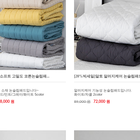
]소프트 고밀도 코튼논슬립패...
[20%빅세일]알토 알러지케어 논슬립패드.
면 소재 논슬립패드입니다~
알러지케어 기능성 논슬립패드입니다.
/민트/그레이/화이트 5color
화이트/차콜 2color
8,000 원
89,000 원
72,000 원