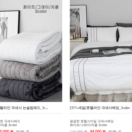
텔라인 극세사 논슬립패드_3c...
[35%세일]호텔라인 극세사베딩_3color
한 극세사패드
깔끔한 호텔스타일 극세사베딩
콜 3color
화이트/그레이/차콜 3color
0,000 원
(리뷰: 2)
145,000 원
94,000 원
(리뷰: 1)