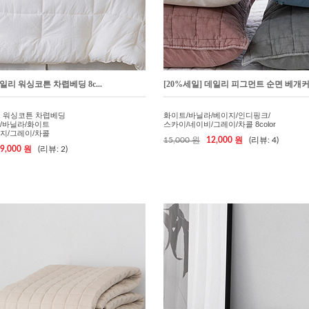
일리 워싱코튼 차렵베딩 8c...
[20%세일] 데일리 피그먼트 순면 베개커.
트 워싱코튼 차렵베딩
화이트/바닐라/베이지/인디핑크/
/바닐라/화이트
스카이/네이비/그레이/차콜 8color
지/그레이/차콜
15,000 원
12,000 원
(리뷰: 4)
9,000 원
(리뷰: 2)