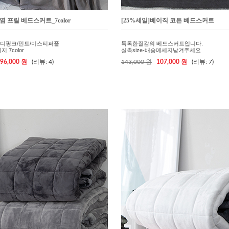
염 프릴 베드스커트_7color
[25%세일]베이직 코튼 베드스커트
디핑크/민트/미스티퍼플
톡톡한질감의 베드스커트입니다.
 7color
실측size-배송메세지남겨주세요
96,000 원
(리뷰: 4)
143,000 원
107,000 원
(리뷰: 7)