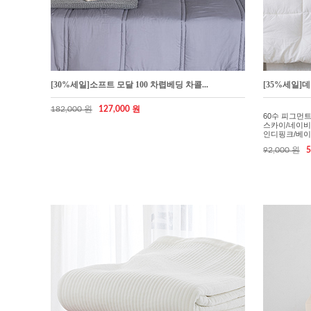
[30%세일]소프트 모달 100 차렵베딩 차콜...
[35%세일]데
182,000 원
127,000 원
60수 피그먼
스카이/네이비
인디핑크/베이
92,000 원
5