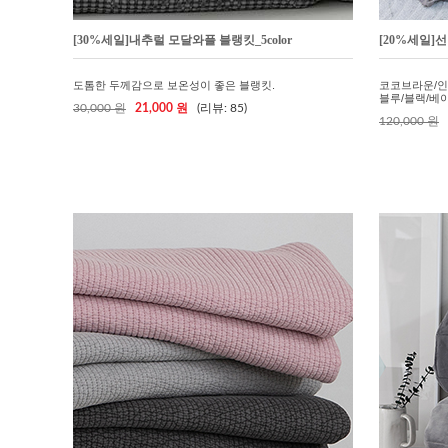
[30%세일]내추럴 모달와플 블랭킷_5color
[20%세일]선
도톰한 두께감으로 보온성이 좋은 블랭킷.
코코브라운/인
블루/블랙/베이지
30,000 원
21,000 원
(리뷰: 85)
120,000 원