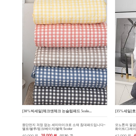
[30%빅세일]체크앤체크 논슬립패드 5colo...
[35%세일]호
원단먼지 걱정 없는 세미마이크로 소재 침대패드입니다~
모노톤의 깔끔
옐로/블루/핑크/베이지/블랙 5color
화이트/그레이/차
40,000 원
28,000 원
(리뷰: 7)
62,000 원
4