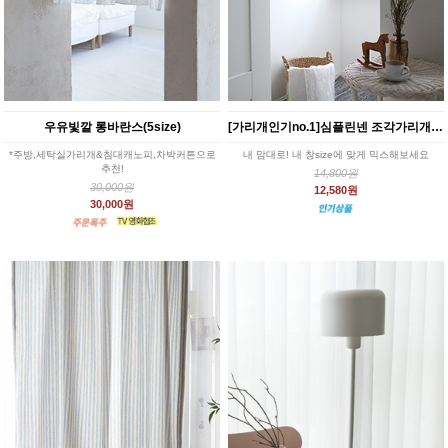
우유빛깔 롱바란스(5size)
[가리개인기no.1]심플린넨 조각가리개커튼(8color)
*주방,세탁실가리개&침대캐노피,차박커튼으로
내 맘대로! 내 창size에 맞게 믹스해보세요
추천!
14,800원
30,000원
12,580원
30,000원