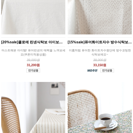
[20%sale]클로에 린넨식탁보 아이보리(2size)
[15%sale]퓨어화이트자수 방수식탁보(대폭)
머스트해븐 아이템! 퓨어린넨의 매력을 느껴보세
이름처럼 퓨어한 화이트자수원단에 방수코팅한
요(쿠폰미적용상품)
식탁보에요~
39,000원
39,000원
31,200원
33,150원