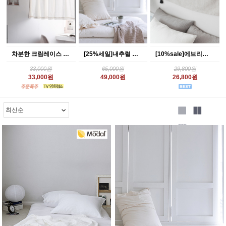
차분한 크림레이스 롱바란스 (4size)
[25%세일]내추럴 워싱광목 요커버 토퍼커버
[10%sale]에브리띵 자수레터링패브릭포스터
33,000원
65,000원
29,800원
33,000원
49,000원
26,800원