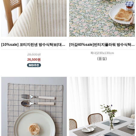
[10%sale] 코티지린넨 방수식탁보(대폭) 4size
[마감40%sale]빈티지플라워 방수식탁보 (대폭)
특대)230x130cm
29,500원
(품절)
26,500원