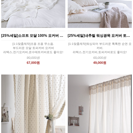
[25%세일]소프트 모달 100% 요커버 토퍼커버
[25%세일]내추럴 워싱광목 요커버 토퍼커버
[1:1맞춤제작]조용 조용 무소음.
[1:1맞춤제작]워싱되어 부드러운 톡톡한 순면 요
부드러운 모달 토퍼커버 요커버
커버.
라텍스,전기요커버,온수매트커버로도 좋아요!
라텍스,전기요커버,토퍼커버로도 좋아요!
90,000원
65,000원
67,000원
49,000원