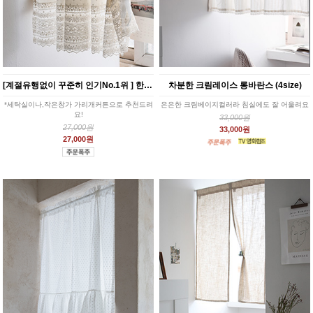
[계절유행없이 꾸준히 인기No.1위 ] 한여름밤의 꿈 롱바란스
차분한 크림레이스 롱바란스 (4size)
*세탁실이나,작은창가 가리개커튼으로 추천드려
은은한 크림베이지컬러라 침실에도 잘 어울려요
요!
33,000원
27,000원
33,000원
27,000원