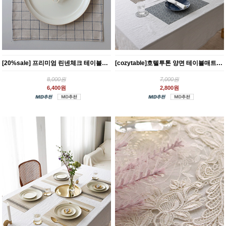
[20%sale] 프리미엄 린넨체크 테이블매트_오트밀체크(6style)
[cozytable]호텔투톤 양면 테이블매트(2color)
8,000원
7,000원
6,400원
2,800원