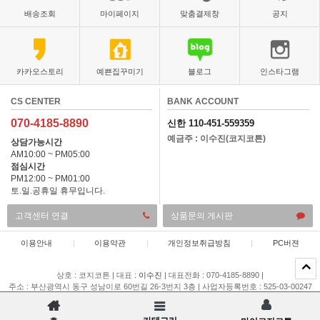
배송조회
마이페이지
맞춤결제창
공지
카카오스토리
예쁜집꾸미기
블로그
인스타그램
CS CENTER
BANK ACCOUNT
070-4185-8890
신한 110-451-559359
예금주 : 이수진(코지코튼)
상담가능시간
AM10:00 ~ PM05:00
점심시간
PM12:00 ~ PM01:00
토.일.공휴일 휴무입니다.
고객센터 연결
상품문의 게시판
이용안내
|
이용약관
|
개인정보취급방침
|
PC버젼
상호 : 코지코튼
|
대표 :
이수진
|
대표전화 : 070-4185-8890
|
주소 : 부산광역시 동구 성남이로 60번길 26-3번지 3층
|
사업자등록번호 : 525-03-00247
|
통신판매업 신고 : 제 2015-부산동구-00196 호
|
개인정보관리책임자 : 이채은
COPYRIGHT(C)
코지코튼
ALL RIGHTS RESERVED.