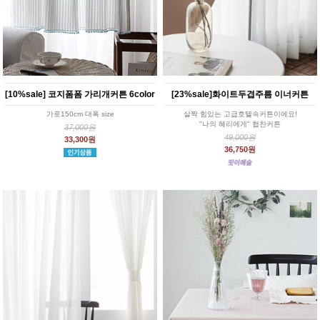
[10%sale] 코지폼폼 가리개커튼 6color
[23%sale]화이트두겹주름 이너커튼
가로150cm 대폭 size
살짝 힘있는 고급호텔속커튼이에요!
"나의 혜리에게" 협찬커튼
37,000원
49,000원
33,300원
36,750원