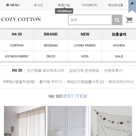
MENU
로그인
회원가입
마이페이지
최근본상품
+20,000won
Hit 30
BRAND
NEW
맞춤결제
CURTAIN
BEDDING
LIVING FABRIC
KICHEN
KICHEN FABRIC
DECO
KIDS
SALE
Hit 30
|
인기폭팔 패브릭포스터
|
감성가득 린넨베딩
|
이벤트특가
|
KBS[사랑을처방해]
|
홈카페 꾸미기
|
sbs[신이랑법률사무소]
|
해피크리스마스
BEST ITEM
Hit 30