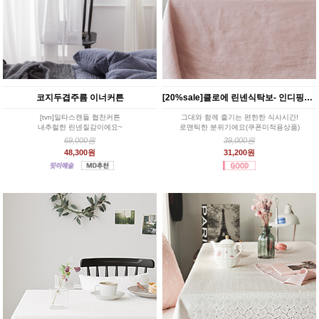
코지두겹주름 이너커튼
[20%sale]클로에 린넨식탁보- 인디핑크(2size)
[tvn]일타스캔들 협찬커튼
그대와 함께 즐기는 편한한 식사시간!
내추럴한 린넨질감이에요~
로맨틱한 분위기에요(쿠폰미적용상품)
69,000원
39,000원
48,300원
31,200원