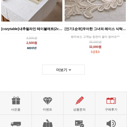
[cozytable]내추럴라인 테이블매트(2color)
[인기1순위]우아한 그녀의 레이스 식탁러너 3size 앤틱 감성 홈카페소품
받아보신 고객님 칭찬이 끝이 없어요^^
5,500원
35,000원
2,500원
32,000원
더보기
사은품
이벤트
상품문의
구매후기