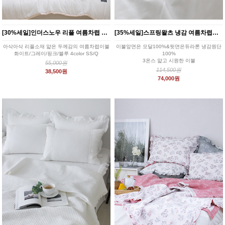
[30%세일]인더스노우 리플 여름차렵 이불세트 4color
[35%세일]스프링왈츠 냉감 여름차렵이불_2color
아삭아삭 리플소재 얇은 두께감의 여름차렵이불
이불앞면은 모달100%&뒷면은듀라론 냉감원단
화이트/그레이/핑크/블루 4color SS/Q
100%
3온스 얇고 시원한 이불
55,000원
114,500원
38,500원
74,000원