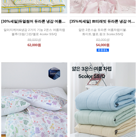
[30%세일]듀얼썸머 듀라론 냉감 여름이불세트 4color
[35%빅세일] 쁘띠래빗 듀라론 냉감 여름차렵이불 3color
알러지케어&냉감 2가지 기능 2온스 여름차렵
얇은 2온스솜 듀라론 여름차렵이불.
블루/크림/그린/옐로 4color SS/Q
화이트,옐로,핑크 3color,SS/Q
89,500원
83,000원
62,000원
54,000원