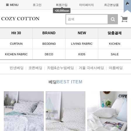
MENU
로그인
회원가입
마이페이지
최근본상품
+20,000won
Hit 30
BRAND
NEW
맞춤결제
CURTAIN
BEDDING
LIVING FABRIC
KICHEN
KICHEN FABRIC
DECO
KIDS
SALE
린넨베딩
|
코튼베딩
|
차렵&손누빔베딩
|
겨울 극세사베딩
|
여름베딩
BEST ITEM
베딩