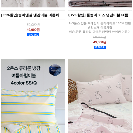
[35%할인]썸머엔젤 냉감이불 여름차렵 2종 SS
l[35%할인] 쿨썸머 키즈 냉감이불 여름차렵이불 SS 6종
2~3온스 얇은 두께감의 폴리아미드 100% 양면
80,000원
냉감소재 여름차렵
49,000원
비숑,공룡,플라워 귀여운 캐릭터 아이방 여름이
불
80,000원
49,000원