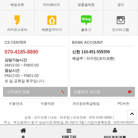
배송조회
마이페이지
맞춤결제창
공지
카카오스토리
예쁜집꾸미기
블로그
인스타그램
CS CENTER
BANK ACCOUNT
070-4185-8890
신한 110-451-559359
예금주 : 이수진(코지코튼)
상담가능시간
AM10:00 ~ PM05:00
점심시간
PM12:00 ~ PM01:00
토.일.공휴일 휴무입니다.
고객센터 연결
상품문의 게시판
이용안내
|
이용약관
|
개인정보취급방침
|
PC버젼
상호 : 코지코튼
|
대표 :
이수진
|
대표전화 : 070-4185-8890
|
주소 : 부산광역시 동구 성남이로 60번길 26-3번지 3층
|
사업자등록번호 : 525-03-00247
|
통신판매업 신고 : 제 2015-부산동구-00196 호
|
개인정보관리책임자 : 이채은
COPYRIGHT(C)
코지코튼
ALL RIGHTS RESERVED.
카테고리
홈
마이코지코튼