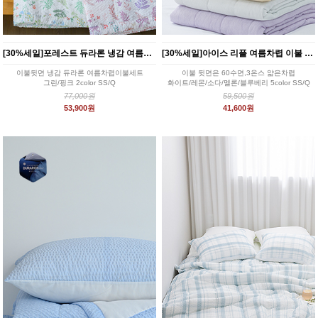
[30%세일]포레스트 듀라론 냉감 여름이불 2color
[30%세일]아이스 리플 여름차렵 이불 5color
이불뒷면 냉감 듀라론 여름차렵이불세트
이불 뒷면은 60수면,3온스 얇은차렵
그린/핑크 2color SS/Q
화이트/레몬/소다/멜론/블루베리 5color SS/Q
77,000원
59,500원
53,900원
41,600원