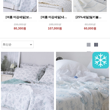
[여름 마감세일]보타닉 순면 아사 여름차렵 이불베개세트 (그레이컬러) 퀸(Q)
[여름 마감세일]내추럴플라워 헴프리플 여름 이불패드세트 핑크 퀸(Q)
[25%세일]밀키블루 린넨 홑이불
156,000원
188,000원
80,000원
80,300원
107,000원
60,000원