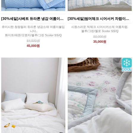
[30%세일]샤베트 듀라론 냉감 여름이불 침구세트 5color
[30%세일]썸머체크 시어서커 차렵이불세트 3color
쥬이시한 청량컬러 듀라론 냉감소재 여름이불입
시원스러운 빅체크 시어서커소재 여름차렵.
니다.
블루/그린/옐로 3color SS/Q
화이트/레몬/오렌지/블루/그린 5color SS/Q
50,000원
64,500원
35,000원
45,000원