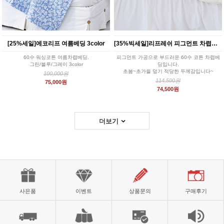
[25%세일]에코리프 여름베딩 3color
[35%빅세일]리프레쉬 피그먼트 차렵베딩 아이보리
60수 워싱코튼 여름차렵베딩.
피그먼트 가공으로 부드러운 60수 코튼 차렵베
그린/블루/그레이 3color
딩입니다.
초봄~초가을 덮기 적당한 두께감입니다~
100,000원
114,500원
75,000원
74,500원
더보기
사은품
이벤트
상품문의
구매후기