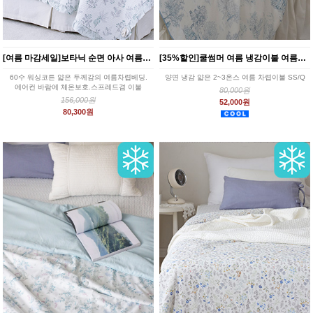
[여름 마감세일]보타닉 순면 아사 여름차렵 이불베개세트 (그레이컬러) 퀸(Q)
[35%할인]쿨썸머 여름 냉감이불 여름차렵 SS/Q 9종
60수 워싱코튼 얇은 두께감의 여름차렵베딩.
양면 냉감 얇은 2~3온스 여름 차렵이불 SS/Q
에어컨 바람에 체온보호.스프레드겸 이불
80,000원
156,000원
52,000원
80,300원