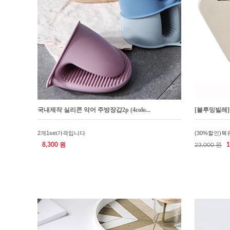
국내제작 실리콘 악어 주방장갑2p (4colo...
[블루밍빌레]Cat
2개1set가격입니다
(30%할인)
8,300 원
23,000 원
1