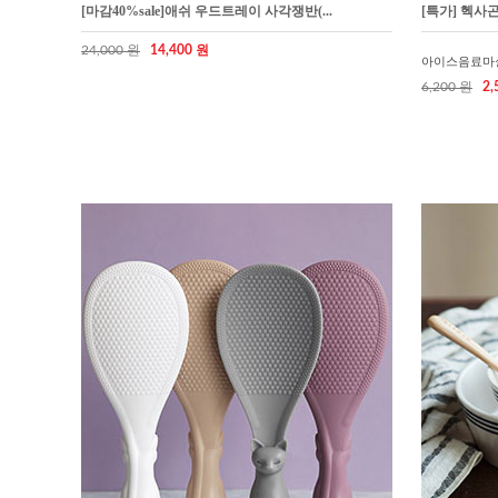
[마감40%sale]애쉬 우드트레이 사각쟁반(...
[특가] 헥사
24,000 원
14,400 원
아이스음료마
6,200 원
2,