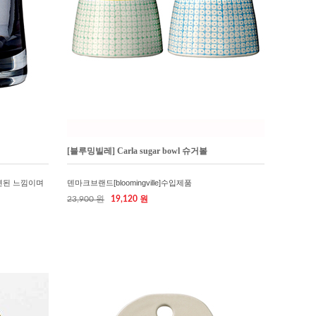
[블루밍빌레] Carla sugar bowl 슈거볼
련된 느낌이며
덴마크브랜드[bloomingville]수입제품
23,900 원
19,120 원