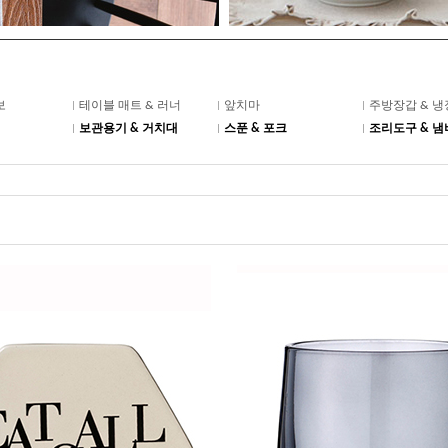
보
테이블 매트 & 러너
앞치마
주방장갑 & 
보관용기 & 거치대
스푼 & 포크
조리도구 & 냄