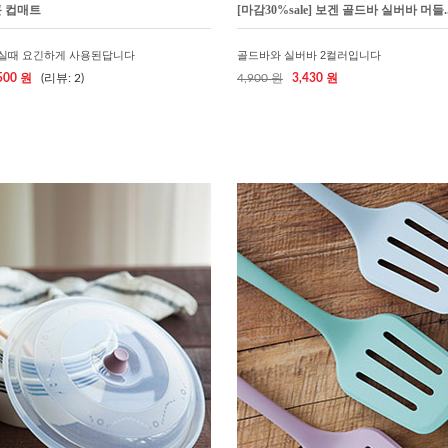
곤 컵매트
[마감30%sale] 보겐 골드바 실버바 머들..
실때 요긴하게 사용된답니다
골드바와 실버바 2컬러입니다
500 원
(리뷰: 2)
4,900 원
3,430 원