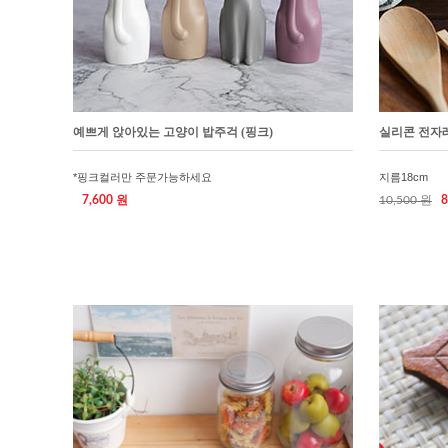
예쁘게 앉아있는 고양이 밥주걱 (핑크)
실리콘 전자레
*핑크컬러만 주문가능하세요
지름18cm
7,600 원
10,500 원
8