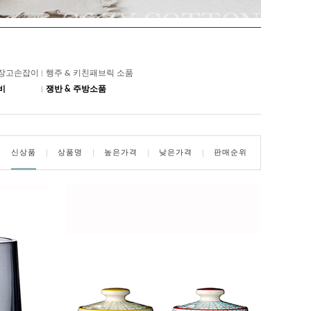
냉장고손잡이
행주 & 키친패브릭 소품
비
쟁반 & 주방소품
신상품
상품명
높은가격
낮은가격
판매순위