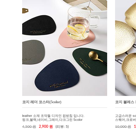
코지 레더 코스터(5color)
코지 블레스 컵
leather 소재 조약돌 디자인 컵받침 입니다.
고급스러운 sol
핑크,블랙,네이비,그레이,다크그린 5color
스퀘어,크로버
4,500 원
2,900 원
(리뷰: 5)
10,000 원
1