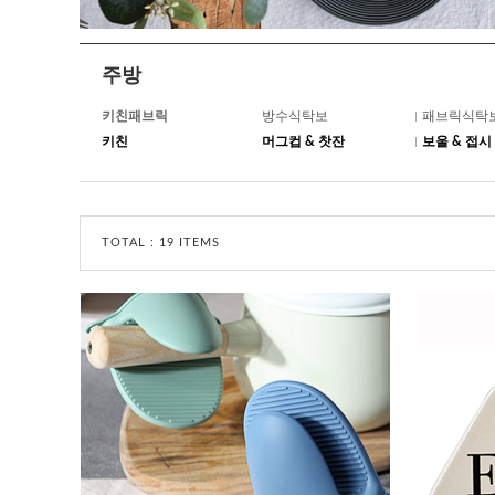
주방
키친패브릭
방수식탁보
패브릭식탁
키친
머그컵 & 찻잔
보울 & 접시
TOTAL :
19 ITEMS