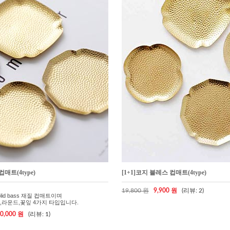
매트(4type)
[1+1]코지 블레스 컵매트(4type)
19,800 원
9,900 원
(리뷰: 2)
id bass 재질 컵매트이며
,라운드,꽃잎 4가지 타입입니다.
0,000 원
(리뷰: 1)