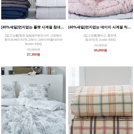
[40%세일]먼지없는 플랫 사계절 침대패드 6color
[40%세일]먼지없는 데이지 사계절 차렵이불 2color
[입고상품]뒷면 밀림방지&모서리 고정밴드
[입고상품]휴비스 충전재.
화이트/베이지/연그레이/그레이/차콜/네이비
핑크/민트 2color SS/Q
6color SS/Q
74,000원
45,500원
44,000원
27,300원