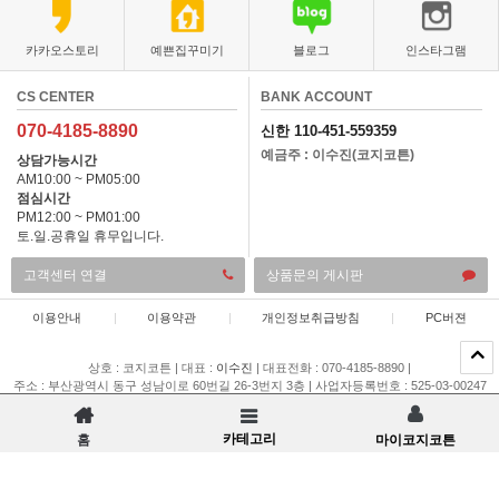
카카오스토리
예쁜집꾸미기
블로그
인스타그램
CS CENTER
BANK ACCOUNT
070-4185-8890
신한 110-451-559359
예금주 : 이수진(코지코튼)
상담가능시간
AM10:00 ~ PM05:00
점심시간
PM12:00 ~ PM01:00
토.일.공휴일 휴무입니다.
고객센터 연결
상품문의 게시판
이용안내
|
이용약관
|
개인정보취급방침
|
PC버젼
상호 : 코지코튼
|
대표 :
이수진
|
대표전화 : 070-4185-8890
|
주소 : 부산광역시 동구 성남이로 60번길 26-3번지 3층
|
사업자등록번호 : 525-03-00247
|
통신판매업 신고 : 제 2015-부산동구-00196 호
|
개인정보관리책임자 : 이채은
COPYRIGHT(C)
코지코튼
ALL RIGHTS RESERVED.
카테고리
홈
마이코지코튼