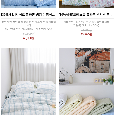
[30%세일]샤베트 듀라론 냉감 여름이불 침구세트 5color
[30%세일]포레스트 듀라론 냉감 여름이불 2color
쥬이시한 청량컬러 듀라론 냉감소재 여름이불입
이불뒷면 냉감 듀라론 여름차렵이불세트
니다.
그린/핑크 2color SS/Q
화이트/레몬/오렌지/블루/그린 5color SS/Q
77,000원
64,500원
53,900원
45,000원