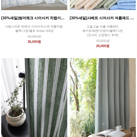
[30%세일]썸머체크 시어서커 차렵이불세트 3color
[30%세일]샤베트 시어서커 여름패드 5color SS/Q
시원스러운 빅체크 시어서커소재 여름차렵.
고슬고슬 리플 여름패드
블루/그린/옐로 3color SS/Q
화이트/레몬/오렌지/블루/그린
(모서리 고정밴드 부착)
50,000원
40,000원
35,000원
28,000원