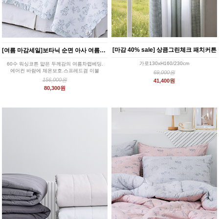
[마감 40% sale] 상큼그린체크 패치커튼
[여름 마감세일]보타닉 순면 아사 여름차렵 이불베개세트 (그레이컬러) 퀸(Q)
가로130xH160/230cm
60수 워싱코튼 얇은 두께감의 여름차렵베딩.
에어컨 바람에 체온보호.스프레드겸 이불
69,000원
156,000원
41,400원
80,300원