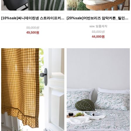
[10%sale]써니데이린넨 스트라이프커튼-그린(2size)
[20%sale]어반브리즈 암막커튼_틸민트 (2size)
size 맞춤제작
55,000원
55,000원
49,500원
44,000원