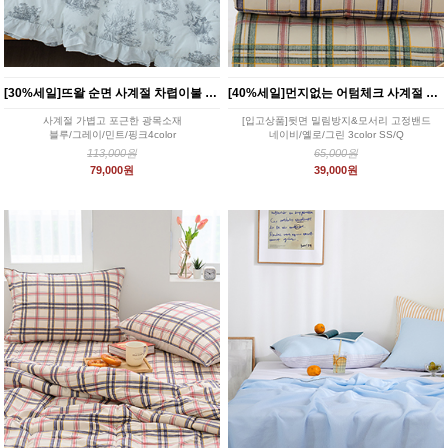
[30%세일]뜨왈 순면 사계절 차렵이불 4color
[40%세일]먼지없는 어텀체크 사계절 침대패드 2color
사계절 가볍고 포근한 광목소재
[입고상품]뒷면 밀림방지&모서리 고정밴드
블루/그레이/민트/핑크4color
네이비/옐로/그린 3color SS/Q
113,000원
65,000원
79,000원
39,000원