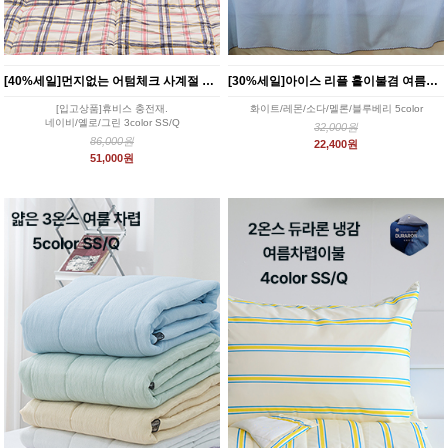
[40%세일]먼지없는 어텀체크 사계절 차렵이불 3color
[30%세일]아이스 리플 홑이불겸 여름블랭킷 5color
[입고상품]휴비스 충전재.
화이트/레몬/소다/멜론/블루베리 5color
네이비/옐로/그린 3color SS/Q
32,000원
86,000원
22,400원
51,000원