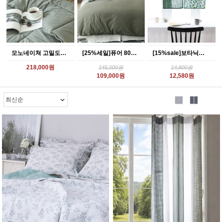
모노네이쳐 고밀도워싱 차렵베딩-카키
[25%세일]퓨어 80수 고밀도 바이오워싱 베딩 카키
[15%sale]보타닉가든 가리개커튼(4style)
218,000원
145,000원
14,800원
109,000원
12,580원