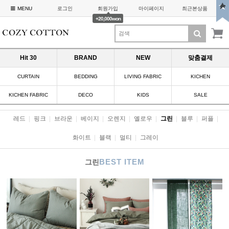
MENU
로그인
회원가입
마이페이지
최근본상품
+20,000won
Hit 30
BRAND
NEW
맞춤결제
CURTAIN
BEDDING
LIVING FABRIC
KICHEN
KICHEN FABRIC
DECO
KIDS
SALE
레드
|
핑크
|
브라운
|
베이지
|
오렌지
|
옐로우
|
그린
|
블루
|
퍼플
|
화이트
|
블랙
|
멀티
|
그레이
BEST ITEM
그린