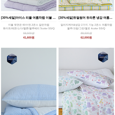
[30%세일]아이스 리플 여름차렵 이불 5color
[30%세일]듀얼썸머 듀라론 냉감 여름이불세트 4color
이불 뒷면은 60수면,3온스 얇은차렵
알러지케어&냉감 2가지 기능 2온스 여름차렵
화이트/레몬/소다/멜론/블루베리 5color SS/Q
블루/크림/그린/옐로 4color SS/Q
59,500원
89,500원
41,600원
62,000원