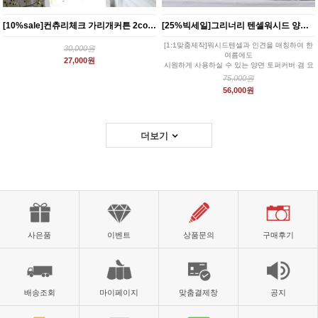
[10%sale]컨츄리체크 가리개커튼 2color
[25%빅세일]그리너리 텐셀워시드 양면 요커버
[1:1맞춤제작]워시드텐셀과 인견을 매칭하여 한
30,000원
여름에도
27,000원
시원하게 사용하실 수 있는 양면 토퍼커버 겸 요
커버
75,000원
56,000원
더보기
사은품
이벤트
상품문의
구매후기
배송조회
마이페이지
맞춤결제창
공지