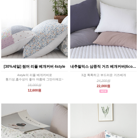
[30%세일] 썸머 리플 베개커버 4style
내추럴믹스 삼중직 거즈 베개커버(6color)
4style의 리플 베개커버로
3겹 톡톡하고 부드러운 거즈베개
통기성,흡수성이 좋아 여름에 그만이예요~
24,200원
18,000원
22,000원
12,600원