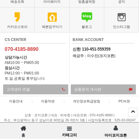
배송조회
마이페이지
맞춤결제창
공지
카카오스토리
예쁜집꾸미기
블로그
인스타그램
CS CENTER
BANK ACCOUNT
070-4185-8890
신한 110-451-559359
예금주 : 이수진(코지코튼)
상담가능시간
AM10:00 ~ PM05:00
점심시간
PM12:00 ~ PM01:00
토.일.공휴일 휴무입니다.
고객센터 연결
상품문의 게시판
이용안내
|
이용약관
|
개인정보취급방침
|
PC버젼
상호 : 코지코튼
|
대표 :
이수진
|
대표전화 : 070-4185-8890
|
주소 : 부산광역시 동구 성남이로 60번길 26-3번지 3층
|
사업자등록번호 : 525-03-00247
|
통신판매업 신고 : 제 2015-부산동구-00196 호
|
개인정보관리책임자 : 이채은
COPYRIGHT(C)
코지코튼
ALL RIGHTS RESERVED.
카테고리
홈
마이코지코튼