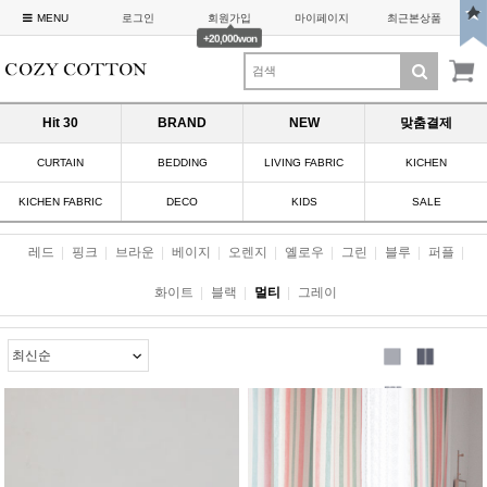
MENU
로그인
회원가입
마이페이지
최근본상품
+20,000won
Hit 30
BRAND
NEW
맞춤결제
CURTAIN
BEDDING
LIVING FABRIC
KICHEN
KICHEN FABRIC
DECO
KIDS
SALE
레드
|
핑크
|
브라운
|
베이지
|
오렌지
|
옐로우
|
그린
|
블루
|
퍼플
|
화이트
|
블랙
|
멀티
|
그레이