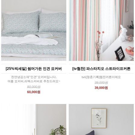
[25%빅세일] 썸머가든 인견 요커버
[tv협찬] 파스타치오 스트라이프커튼
천연냉감소재"인견"요커버입니다.
tvn[청춘기록]협찬커튼이에요
여름 요커버,라텍스커버로 추천드려요~
39,000원
80,000원
39,000원
60,000원