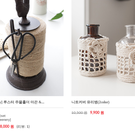
nery] 루스터 주물홀더 마끈 &...
니트커버 유리병(2color)
10,500 원
9,900 원
set
eenery]
8,000 원
(리뷰: 1)