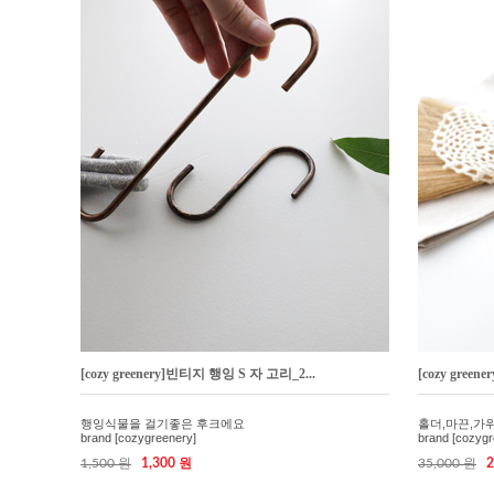
[cozy greenery]빈티지 행잉 S 자 고리_2...
[cozy gree
행잉식물을 걸기좋은 후크에요
홀더,마끈,가위
brand [cozygreenery]
brand [cozygr
1,500 원
1,300 원
35,000 원
2