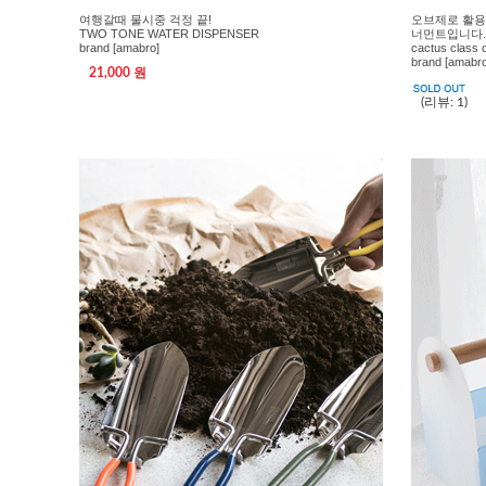
여행갈때 물시중 걱정 끝!
오브제로 활용
TWO TONE WATER DISPENSER
너먼트입니다.
brand [amabro]
cactus class 
brand [amabro
21,000 원
(리뷰: 1)