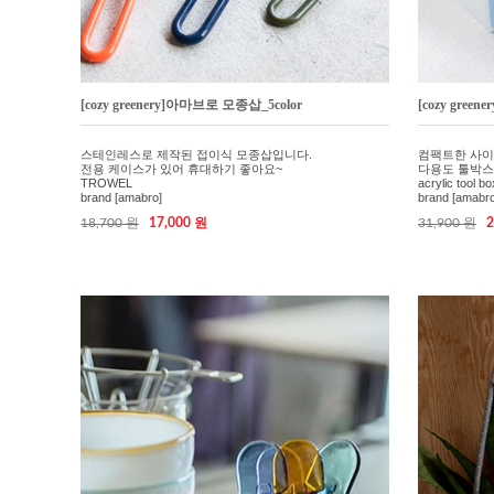
[cozy greenery]아마브로 모종삽_5color
[cozy gre
스테인레스로 제작된 접이식 모종삽입니다.
컴팩트한 사이
전용 케이스가 있어 휴대하기 좋아요~
다용도 툴박스
TROWEL
acrylic tool b
brand [amabro]
brand [amabro
18,700 원
17,000 원
31,900 원
2