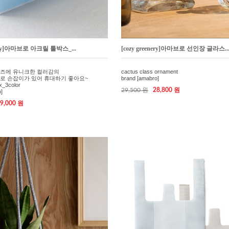
enery]아마브로 아크릴 툴박스_...
[cozy greenery]아마브로 선인장 글라스..
즈에 유니크한 컬러감의
cactus class ornament
로 손잡이가 있어 휴대하기 좋아요~
brand [amabro]
ox_3color
29,500 원
28,800 원
]
9,000 원