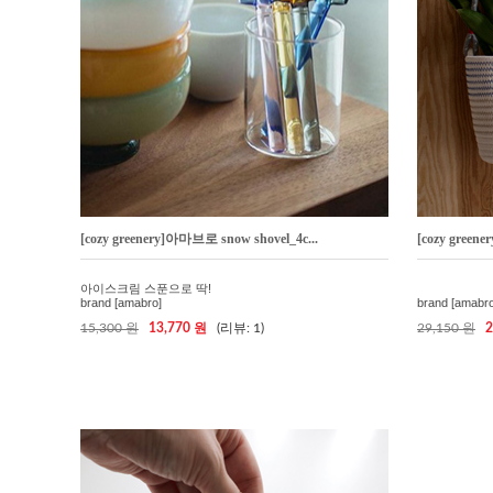
[cozy greenery]아마브로 snow shovel_4c...
[cozy gre
아이스크림 스푼으로 딱!
brand [amabro]
brand [amabro
15,300 원
13,770 원
(리뷰: 1)
29,150 원
2