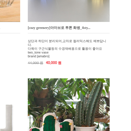
.
[cozy greenery]아마브로 투톤 화병_4sty...
상단과 하단이 분리되어,교차로 컬러믹스해도 예쁘답니
다.
다육이 구근식물등의 수경재배용으로 활용이 좋아요
two_tone vase
brand [amabro]
44,000 원
40,000 원