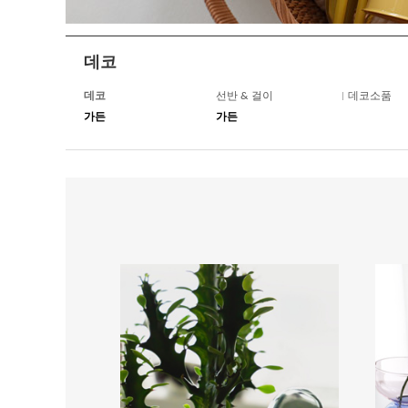
데코
데코
선반 & 걸이
데코소품
가든
가든