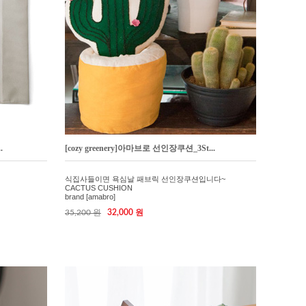
.
[cozy greenery]아마브로 선인장쿠션_3St...
식집사들이면 욕심날 패브릭 선인장쿠션입니다~
CACTUS CUSHION
brand [amabro]
35,200 원
32,000 원