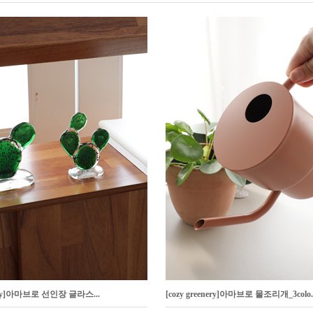
enery]아마브로 선인장 글라스...
[cozy greenery]아마브로 물조리개_3colo..