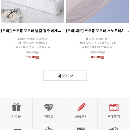
[오싹!] 코오롱 포르페 냉감 경추 베개커버 낮은 원형 목베개
[오싹!패드] 코오롱 포르페 스노우터치 여름 냉감패드 XS/SS/Q/K/KK
100% 포르페 국내제작
올여름 꼭 필요해~
목 편한 낮은 원형베개
몸에 닿자마자 체감온도 -7℃
쇼파에 올려두고 쓰기 좋아요~
Q-MAX 0.455 슈퍼쿨링!
29,000원
100,000원
18,800원
60,000원
더보기
사은품
이벤트
상품문의
구매후기