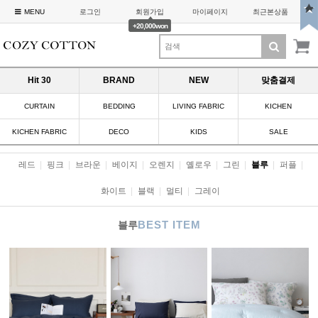
MENU
로그인
회원가입
마이페이지
최근본상품
+20,000won
Hit 30
BRAND
NEW
맞춤결제
CURTAIN
BEDDING
LIVING FABRIC
KICHEN
KICHEN FABRIC
DECO
KIDS
SALE
레드
|
핑크
|
브라운
|
베이지
|
오렌지
|
옐로우
|
그린
|
블루
|
퍼플
|
화이트
|
블랙
|
멀티
|
그레이
BEST ITEM
블루