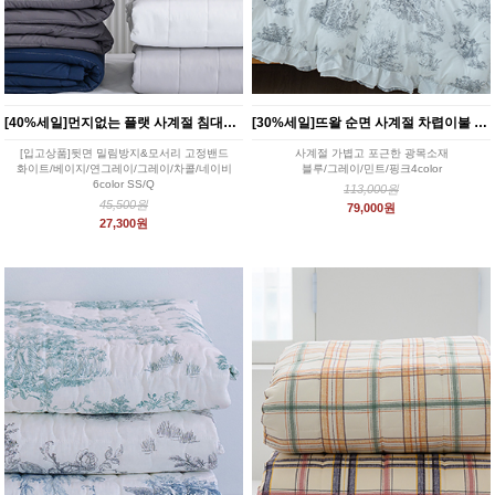
[40%세일]먼지없는 플랫 사계절 침대패드 6color
[30%세일]뜨왈 순면 사계절 차렵이불 4color
[입고상품]뒷면 밀림방지&모서리 고정밴드
사계절 가볍고 포근한 광목소재
화이트/베이지/연그레이/그레이/차콜/네이비
블루/그레이/민트/핑크4color
6color SS/Q
113,000원
45,500원
79,000원
27,300원