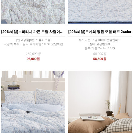
[40%세일]브리티시 가든 모달 차렵이불세트 2color
[40%세일]모네의 정원 모달 패드 2color
[입고상품]8온스 휴비스솜
부드러운 모달100% 논슬립패드
극강의 부드러움의 프리미엄 100% 모달차렵
침대 고정밴드X
블루/퍼플 2color SS/Q
160,000원
98,000원
96,000원
58,800원