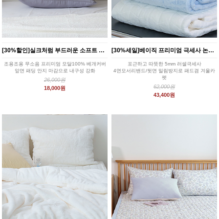
[30%할인]실크처럼 부드러운 소프트 모달 베개커버 4color
[30%세일]베이직 프리미엄 극세사 논슬립패드 3color SS/Q
조용조용 무소음 프리미엄 모달100% 베개커버
포근하고 따뜻한 5mm 러셀극세사
앞면 패딩 안지 마감으로 내구성 강화
4면모서리밴드/뒷면 밀림방지로 패드겸 겨울카
펫
26,000원
화이트/블루/차콜 3color
62,000원
18,000원
43,400원