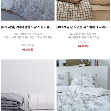
[40%세일]모네의정원 모달 차렵이불세트 2color
[40%세일]먼지없는 파스텔체크 사계절 차렵이불 4color
[입고상품]8온스 휴비스솜
[입고상품]휴비스충전재
극강의 부드러움의 프리미엄 100% 모달차렵
브라운/옐로/블루/퍼플 SS/Q
74,000원
160,000원
44,000원
96,000원