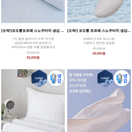
[오싹!]코오롱포르페 스노우터치 냉감 여름 바디필로우 커버 3color
[오싹!] 코오롱 포르페 스노우터치 냉감 반달 쿠션커버 3color
-7℃ 몸에 닿자마자 오싹~차가운
Q-MAX 0.455 최고시원
냉감Q-MAX0.455 업계최고!
시원하고 편안한 반달형
100X20cm 원형 여름 원형롱쿠션
45,000원
45,000원
29,000원
29,200원