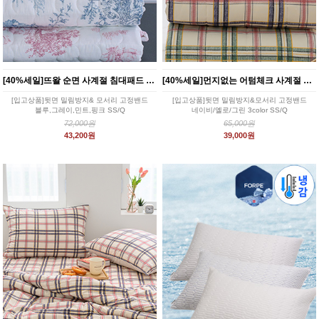
[40%세일]뜨왈 순면 사계절 침대패드 4color
[40%세일]먼지없는 어텀체크 사계절 침대패드 2color
[입고상품]뒷면 밀림방지& 모서리 고정밴드
[입고상품]뒷면 밀림방지&모서리 고정밴드
블루,그레이,민트,핑크 SS/Q
네이비/옐로/그린 3color SS/Q
72,000원
65,000원
43,200원
39,000원