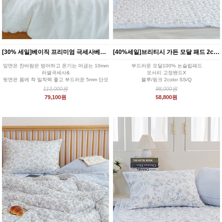
[30% 세일]베이직 프리미엄 극세사베딩 3color
[40%세일]브리티시 가든 모달 패드 2color
앞면은 찬바람은 방어하고 온기는 머금는 10mm
부드러운 모달100% 논슬립패드
러셀극세사&
모서리 고정밴드X
뒷면은 몸에 착 밀착력 좋고 부드러운 5mm 단모
블루/핑크 2color SS/Q
극세사 매칭
113,000원
98,000원
화이트,블루,차콜 3color
79,100원
58,800원