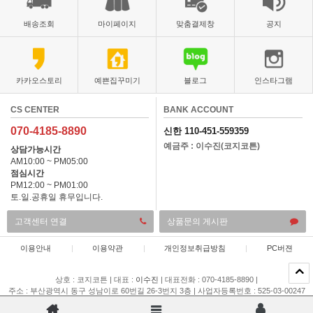
배송조회
마이페이지
맞춤결제창
공지
카카오스토리
예쁜집꾸미기
블로그
인스타그램
CS CENTER
BANK ACCOUNT
070-4185-8890
신한 110-451-559359
예금주 : 이수진(코지코튼)
상담가능시간
AM10:00 ~ PM05:00
점심시간
PM12:00 ~ PM01:00
토.일.공휴일 휴무입니다.
고객센터 연결
상품문의 게시판
이용안내
|
이용약관
|
개인정보취급방침
|
PC버젼
상호 : 코지코튼
|
대표 :
이수진
|
대표전화 : 070-4185-8890
|
주소 : 부산광역시 동구 성남이로 60번길 26-3번지 3층
|
사업자등록번호 : 525-03-00247
|
통신판매업 신고 : 제 2015-부산동구-00196 호
|
개인정보관리책임자 : 이채은