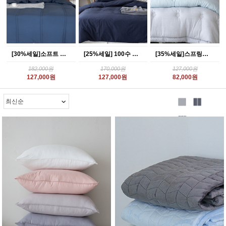
[30%세일]소프트 모달 100 차렵베딩 네이비
[25%세일] 100수 고밀도면 바이오워싱 베딩_미드나잇 블루
[35%세일]스프링왈츠 100% 모달 차렵베딩_2color
182,000원
170,000원
127,000원
127,000원
127,000원
82,000원