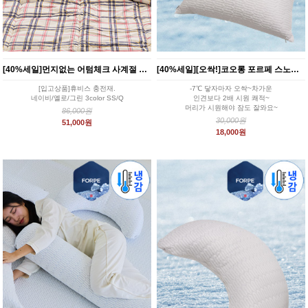
[40%세일]먼지없는 어텀체크 사계절 차렵이불 3color
[40%세일][오싹!]코오롱 포르페 스노우터치 냉감 베개커버 5style
[입고상품]휴비스 충전재.
-7℃ 닿자마자 오싹~차가운
네이비/옐로/그린 3color SS/Q
인견보다 2배 시원 쾌적~
머리가 시원해야 잠도 잘와요~
86,000원
30,000원
51,000원
18,000원